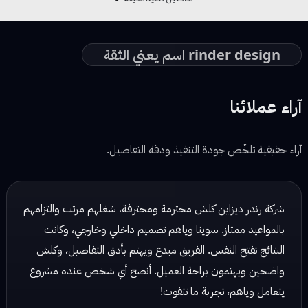
rinder design اسم يعني الثقة
آراء عملائنا
آراء حقيقية تلخّص جودة التنفيذ ودقة التفاصيل.
شركة رندر ديزاين شغلهم مرتب وكلش احترافي، يهتمون بالتفاصيل
ويسلمون الشغل بالوقت المحدد. تعاملهم راقي والنتائج دائماً
ممتازة!
نور محمد — مصممة ديكور
☆ ☆ ☆ ☆ ☆