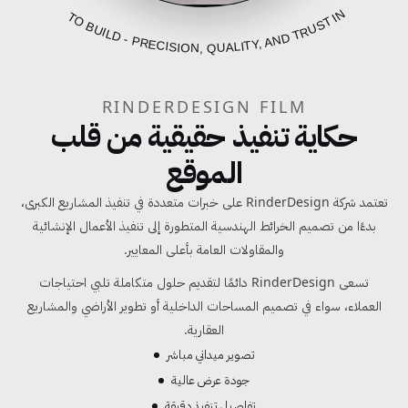
FROM BLUEPRINT TO BUILD - PRECISION, QUALITY, AND TRUST IN EVERY PROJECT
RINDERDESIGN FILM
حكاية تنفيذ حقيقية من قلب
الموقع
تعتمد شركة RinderDesign على خبرات متعددة في تنفيذ المشاريع الكبرى،
بدءًا من تصميم الخرائط الهندسية المتطورة إلى تنفيذ الأعمال الإنشائية
والمقاولات العامة بأعلى المعايير.
تسعى RinderDesign دائمًا لتقديم حلول متكاملة تلبي احتياجات
العملاء، سواء في تصميم المساحات الداخلية أو تطوير الأراضي والمشاريع
العقارية.
تصوير ميداني مباشر
جودة عرض عالية
تفاصيل تنفيذ دقيقة