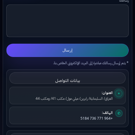
إرسال
* يتم إرسال رسالتك مباشرة إلى البريد الإلكتروني الخاص بنا.
بيانات التواصل
العنوان:
⌖
العراق/ السليمانية/ رابرين/ ميلي مول/ مكتب 41/ ومكتب 44
الهاتف:
✆
+964 771 736 5184
بيانات البريد