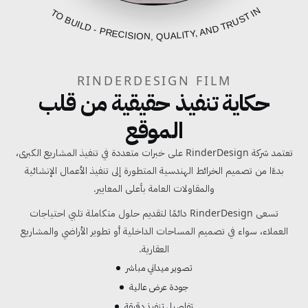
FROM BLUEPRINT TO BUILD - PRECISION, QUALITY, AND TRUST IN EVERY PROJECT
RINDERDESIGN FILM
حكاية تنفيذ حقيقية من قلب
الموقع
تعتمد شركة RinderDesign على خبرات متعددة في تنفيذ المشاريع الكبرى،
بدءًا من تصميم الخرائط الهندسية المتطورة إلى تنفيذ الأعمال الإنشائية
والمقاولات العامة بأعلى المعايير.
تسعى RinderDesign دائمًا لتقديم حلول متكاملة تلبي احتياجات
العملاء، سواء في تصميم المساحات الداخلية أو تطوير الأراضي والمشاريع
العقارية.
تصوير ميداني مباشر
جودة عرض عالية
تفاصيل تنفيذ دقيقة