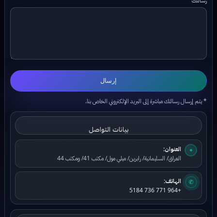
إرسال
* يتم إرسال رسالتك مباشرة إلى البريد الإلكتروني الخاص بنا.
بيانات التواصل
العنوان:
⌖
العراق/ السليمانية/ رابرين/ ميلي مول/ مكتب 41/ ومكتب 44
الهاتف:
✆
+964 771 736 5184
بيانات البريد