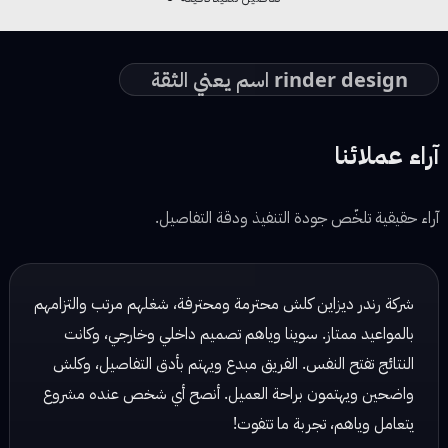
rinder design اسم يعني الثقة
آراء عملائنا
آراء حقيقية تلخّص جودة التنفيذ ودقة التفاصيل.
شركة رندر ديزاين شغلهم مرتب وكلش احترافي، يهتمون بالتفاصيل
ويسلمون الشغل بالوقت المحدد. تعاملهم راقي والنتائج دائماً
ممتازة!
نور محمد — مصممة ديكور
☆ ☆ ☆ ☆ ☆