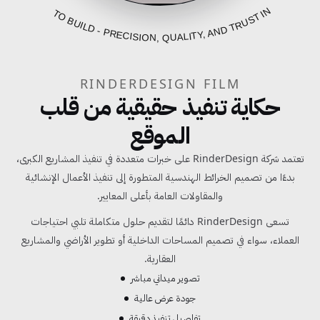
FROM BLUEPRINT TO BUILD - PRECISION, QUALITY, AND TRUST IN EVERY PROJECT
RINDERDESIGN FILM
حكاية تنفيذ حقيقية من قلب
الموقع
تعتمد شركة RinderDesign على خبرات متعددة في تنفيذ المشاريع الكبرى،
بدءًا من تصميم الخرائط الهندسية المتطورة إلى تنفيذ الأعمال الإنشائية
والمقاولات العامة بأعلى المعايير.
تسعى RinderDesign دائمًا لتقديم حلول متكاملة تلبي احتياجات
العملاء، سواء في تصميم المساحات الداخلية أو تطوير الأراضي والمشاريع
العقارية.
تصوير ميداني مباشر
جودة عرض عالية
تفاصيل تنفيذ دقيقة