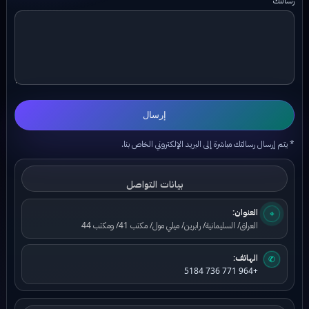
إرسال
* يتم إرسال رسالتك مباشرة إلى البريد الإلكتروني الخاص بنا.
بيانات التواصل
العنوان:
⌖
العراق/ السليمانية/ رابرين/ ميلي مول/ مكتب 41/ ومكتب 44
الهاتف:
✆
+964 771 736 5184
بيانات البريد