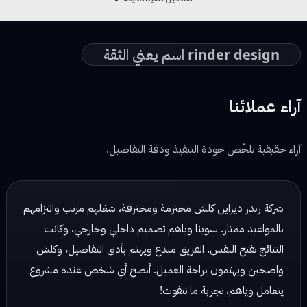
rinder design اسم يعني الثقة
آراء عملائنا
آراء حقيقية تلخّص جودة التنفيذ ودقة التفاصيل.
شركة رندر ديزاين شغلهم مرتب وكلش احترافي، يهتمون بالتفاصيل
ويسلمون الشغل بالوقت المحدد. تعاملهم راقي والنتائج دائماً
ممتازة!
نور محمد — مصممة ديكور
☆ ☆ ☆ ☆ ☆