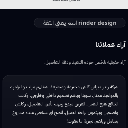
rinder design اسم يعني الثقة
آراء عملائنا
آراء حقيقية تلخّص جودة التنفيذ ودقة التفاصيل.
شركة رندر ديزاين شغلهم مرتب وكلش احترافي، يهتمون بالتفاصيل
ويسلمون الشغل بالوقت المحدد. تعاملهم راقي والنتائج دائماً
ممتازة!
نور محمد — مصممة ديكور
☆ ☆ ☆ ☆ ☆