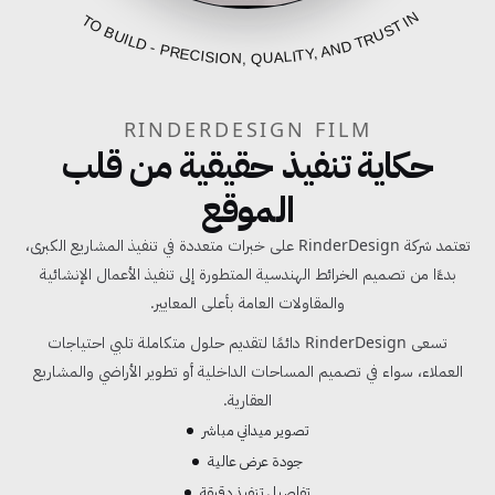
FROM BLUEPRINT TO BUILD - PRECISION, QUALITY, AND TRUST IN EVERY PROJECT
RINDERDESIGN FILM
حكاية تنفيذ حقيقية من قلب
الموقع
تعتمد شركة RinderDesign على خبرات متعددة في تنفيذ المشاريع الكبرى،
بدءًا من تصميم الخرائط الهندسية المتطورة إلى تنفيذ الأعمال الإنشائية
والمقاولات العامة بأعلى المعايير.
تسعى RinderDesign دائمًا لتقديم حلول متكاملة تلبي احتياجات
العملاء، سواء في تصميم المساحات الداخلية أو تطوير الأراضي والمشاريع
العقارية.
تصوير ميداني مباشر
جودة عرض عالية
تفاصيل تنفيذ دقيقة