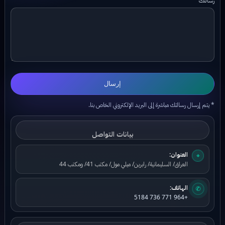
إرسال
* يتم إرسال رسالتك مباشرة إلى البريد الإلكتروني الخاص بنا.
بيانات التواصل
العنوان:
⌖
العراق/ السليمانية/ رابرين/ ميلي مول/ مكتب 41/ ومكتب 44
الهاتف:
✆
+964 771 736 5184
بيانات البريد