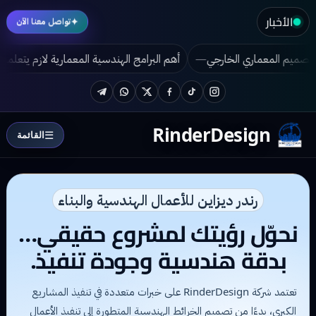
الأخبار
✦
تواصل معنا الآن
مع بين الفخامة والأناقة؟
تطور التصميم المعماري الخارجي
أهم ال
Telegram
WhatsApp
Twitter
Facebook
TikTok
Instagram
RinderDesign
☰
القائمة
رندر ديزاين للأعمال الهندسية والبناء
نحوّل رؤيتك لمشروع حقيقي…
بدقة هندسية وجودة تنفيذ.
تعتمد شركة RinderDesign على خبرات متعددة في تنفيذ المشاريع
الكبرى، بدءًا من تصميم الخرائط الهندسية المتطورة إلى تنفيذ الأعمال