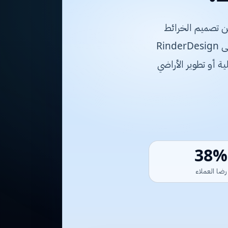
بدءًا من تصميم الخرائط
الهندسية المتطورة إلى تنفيذ الأعمال الإنشائية والمقاولات العامة بأعلى المعايير. تسعى RinderDesign
ة أو تطوير الأراضي
98%
رضا العملاء