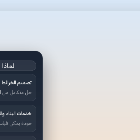
لماذا RinderDesign؟
تصميم الخرائط وا
حل متكامل من ال
خدمات البناء وا
جودة يمكن قياسها