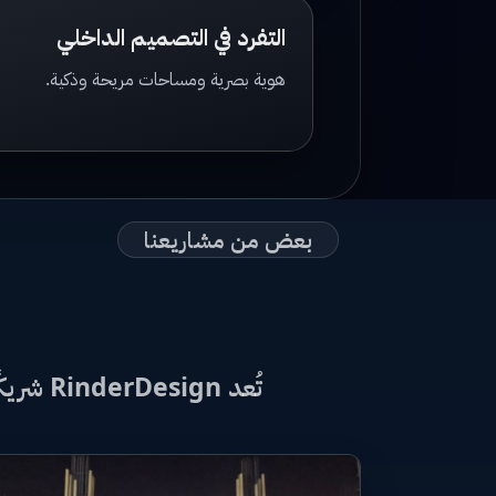
التفرد في التصميم الداخلي
هوية بصرية ومساحات مريحة وذكية.
بعض من مشاريعنا
تُعد RinderDesign شريكًا موثوقًا لكل من يبحث عن الابتكار والجودة في مجال الهندسة والبناء في العراق.