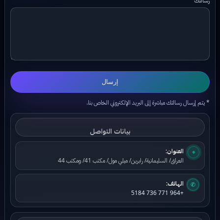
إرسال
* يتم إرسال رسالتك مباشرة إلى البريد الإلكتروني الخاص بنا.
بيانات التواصل
العنوان:
⌖
العراق/ السليمانية/ رابرين/ ميلي مول/ مكتب 41/ ومكتب 44
الهاتف:
✆
+964 771 736 5184
بيانات البريد