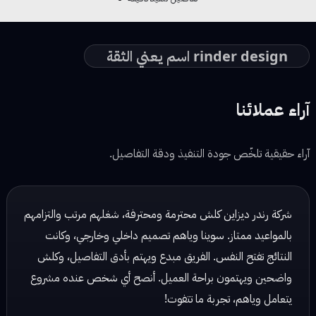
rinder design اسم يعني الثقة
آراء عملائنا
آراء حقيقية تلخّص جودة التنفيذ ودقة التفاصيل.
شركة رندر ديزاين شغلهم مرتب وكلش احترافي، يهتمون بالتفاصيل
ويسلمون الشغل بالوقت المحدد. تعاملهم راقي والنتائج دائماً
ممتازة!
نور محمد — مصممة ديكور
☆ ☆ ☆ ☆ ☆