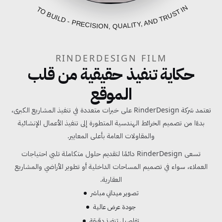
FROM BLUEPRINT TO BUILD - PRECISION, QUALITY, AND TRUST IN EVERY PROJECT
RINDERDESIGN FILM
حكاية تنفيذ حقيقية من قلب
الموقع
تعتمد شركة RinderDesign على خبرات متعددة في تنفيذ المشاريع الكبرى،
بدءًا من تصميم الخرائط الهندسية المتطورة إلى تنفيذ الأعمال الإنشائية
والمقاولات العامة بأعلى المعايير.
تسعى RinderDesign دائمًا لتقديم حلول متكاملة تلبي احتياجات
العملاء، سواء في تصميم المساحات الداخلية أو تطوير الأراضي والمشاريع
العقارية.
تصوير ميداني مباشر
جودة عرض عالية
تفاصيل تنفيذ دقيقة