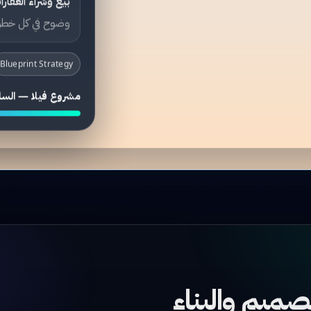
بيع وشراء العقارا
وضوح في كل خطو
Blueprint Strategy
مشروع فيلا — السل
صميم والبناء