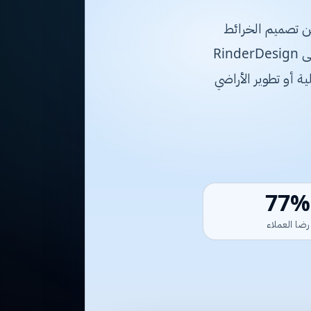
بدءًا من تصميم الخرائط
الهندسية المتطورة إلى تنفيذ الأعمال الإنشائية والمقاولات العامة بأعلى المعايير. تسعى RinderDesign
ة أو تطوير الأراضي
98%
رضا العملاء