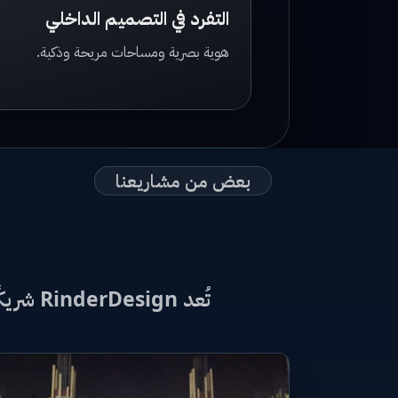
التفرد في التصميم الداخلي
هوية بصرية ومساحات مريحة وذكية.
بعض من مشاريعنا
تُعد RinderDesign شريكًا موثوقًا لكل من يبحث عن الابتكار والجودة في مجال الهندسة والبناء في العراق.