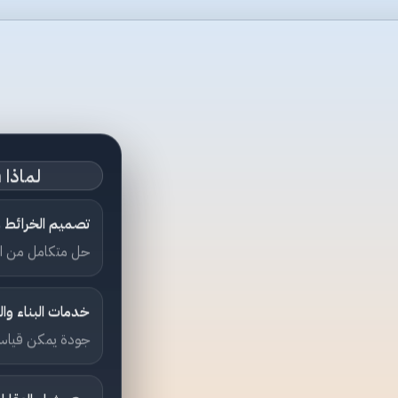
لماذا RinderDesign؟
تصميم الخرائط وا
حل متكامل من ال
خدمات البناء وا
جودة يمكن قياسها