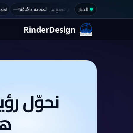
الأخبار
ين للأعمال الهندسية: تغيير وجه السليمانية
كيف تصمم فيلا كلاسيكية في 
RinderDesign
نحوّل رؤ
هن