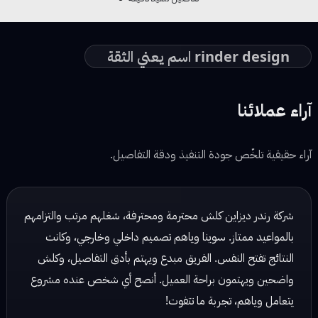
rinder design اسم يعني الثقة
آراء عملائنا
آراء حقيقية تلخّص جودة التنفيذ ودقة التفاصيل.
شركة رندر ديزاين شغلهم مرتب وكلش احترافي، يهتمون بالتفاصيل
ويسلمون الشغل بالوقت المحدد. تعاملهم راقي والنتائج دائماً
ممتازة!
نور محمد — مصممة ديكور
☆ ☆ ☆ ☆ ☆