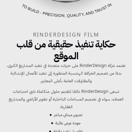
FROM BLUEPRINT TO BUILD - PRECISION, QUALITY, AND TRUST IN EVERY PROJECT
RINDERDESIGN FILM
حكاية تنفيذ حقيقية من قلب
الموقع
تعتمد شركة RinderDesign على خبرات متعددة في تنفيذ المشاريع الكبرى،
بدءًا من تصميم الخرائط الهندسية المتطورة إلى تنفيذ الأعمال الإنشائية
والمقاولات العامة بأعلى المعايير.
تسعى RinderDesign دائمًا لتقديم حلول متكاملة تلبي احتياجات
العملاء، سواء في تصميم المساحات الداخلية أو تطوير الأراضي والمشاريع
العقارية.
تصوير ميداني مباشر
جودة عرض عالية
تفاصيل تنفيذ دقيقة