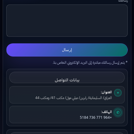
إرسال
* يتم إرسال رسالتك مباشرة إلى البريد الإلكتروني الخاص بنا.
بيانات التواصل
العنوان:
⌖
العراق/ السليمانية/ رابرين/ ميلي مول/ مكتب 41/ ومكتب 44
الهاتف:
✆
+964 771 736 5184
بيانات البريد