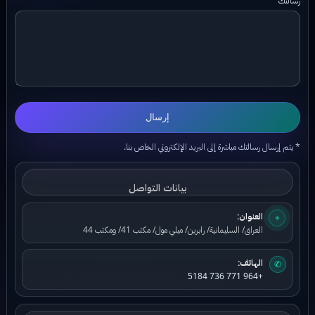
إرسال
* يتم إرسال رسالتك مباشرة إلى البريد الإلكتروني الخاص بنا.
بيانات التواصل
العنوان:
⌖
العراق/ السليمانية/ رابرين/ ميلي مول/ مكتب 41/ ومكتب 44
الهاتف:
✆
+964 771 736 5184
بيانات البريد