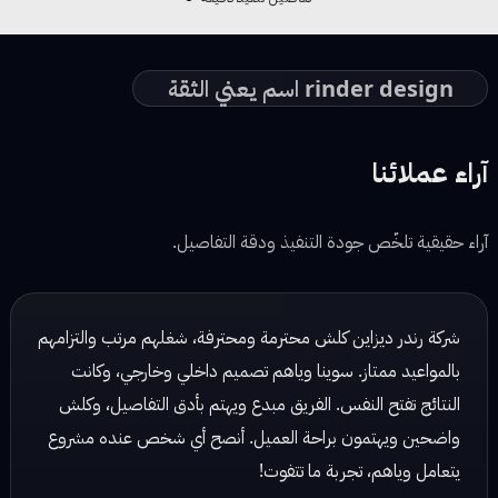
rinder design اسم يعني الثقة
آراء عملائنا
آراء حقيقية تلخّص جودة التنفيذ ودقة التفاصيل.
شركة رندر ديزاين شغلهم مرتب وكلش احترافي، يهتمون بالتفاصيل
ويسلمون الشغل بالوقت المحدد. تعاملهم راقي والنتائج دائماً
ممتازة!
نور محمد — مصممة ديكور
☆ ☆ ☆ ☆ ☆