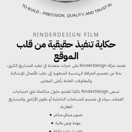
FROM BLUEPRINT TO BUILD - PRECISION, QUALITY, AND TRUST IN EVERY PROJECT
RINDERDESIGN FILM
حكاية تنفيذ حقيقية من قلب
الموقع
تعتمد شركة RinderDesign على خبرات متعددة في تنفيذ المشاريع الكبرى،
بدءًا من تصميم الخرائط الهندسية المتطورة إلى تنفيذ الأعمال الإنشائية
والمقاولات العامة بأعلى المعايير.
تسعى RinderDesign دائمًا لتقديم حلول متكاملة تلبي احتياجات
العملاء، سواء في تصميم المساحات الداخلية أو تطوير الأراضي والمشاريع
العقارية.
تصوير ميداني مباشر
جودة عرض عالية
تفاصيل تنفيذ دقيقة