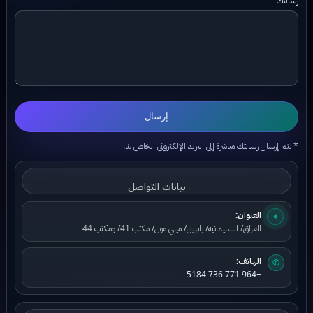
إرسال
* يتم إرسال رسالتك مباشرة إلى البريد الإلكتروني الخاص بنا.
بيانات التواصل
العنوان:
⌖
العراق/ السليمانية/ رابرين/ ميلي مول/ مكتب 41/ ومكتب 44
الهاتف:
✆
+964 771 736 5184
بيانات البريد