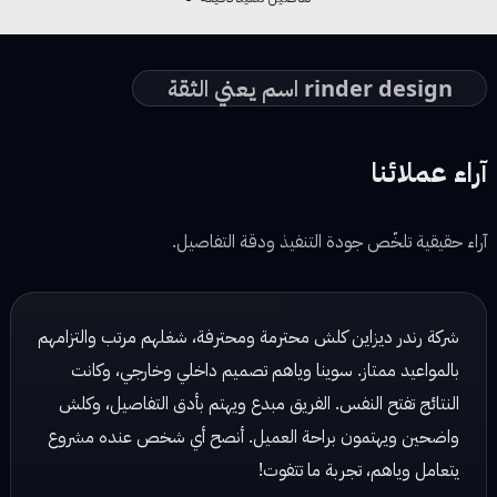
rinder design اسم يعني الثقة
آراء عملائنا
آراء حقيقية تلخّص جودة التنفيذ ودقة التفاصيل.
شركة رندر ديزاين شغلهم مرتب وكلش احترافي، يهتمون بالتفاصيل
ويسلمون الشغل بالوقت المحدد. تعاملهم راقي والنتائج دائماً
ممتازة!
نور محمد — مصممة ديكور
☆ ☆ ☆ ☆ ☆