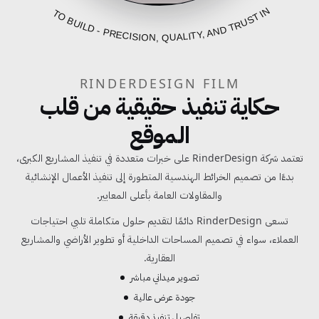
FROM BLUEPRINT TO BUILD - PRECISION, QUALITY, AND TRUST IN EVERY PROJECT
RINDERDESIGN FILM
حكاية تنفيذ حقيقية من قلب
الموقع
تعتمد شركة RinderDesign على خبرات متعددة في تنفيذ المشاريع الكبرى،
بدءًا من تصميم الخرائط الهندسية المتطورة إلى تنفيذ الأعمال الإنشائية
والمقاولات العامة بأعلى المعايير.
تسعى RinderDesign دائمًا لتقديم حلول متكاملة تلبي احتياجات
العملاء، سواء في تصميم المساحات الداخلية أو تطوير الأراضي والمشاريع
العقارية.
تصوير ميداني مباشر
جودة عرض عالية
تفاصيل تنفيذ دقيقة