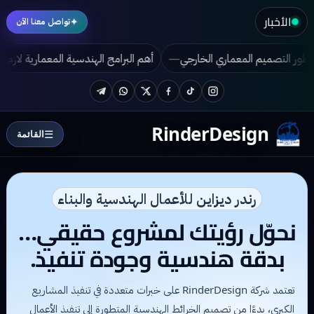
الأخبار
✦
تواصل معنا الآن
عراق تجمع بين الفخامة والأناقة؟
تطور التصميم المعماري الخارجي
Telegram
WhatsApp
Twitter
Facebook
TikTok
Instagram
RinderDesign
☰
القائمة
رندر ديزاين للأعمال الهندسية والبناء
نحوّل رؤيتك لمشروع حقيقي…
بدقة هندسية وجودة تنفيذ.
تعتمد شركة RinderDesign على خبرات متعددة في تنفيذ المشاريع
الكبرى، بدءًا من تصميم الخرائط الهندسية المتطورة إلى تنفيذ الأعمال