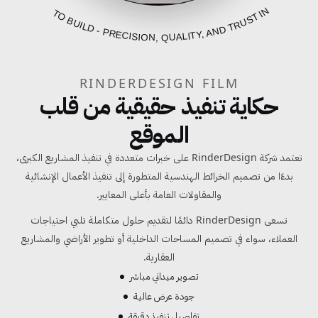
FROM BLUEPRINT TO BUILD - PRECISION, QUALITY, AND TRUST IN EVERY PROJECT
RINDERDESIGN FILM
حكاية تنفيذ حقيقية من قلب
الموقع
تعتمد شركة RinderDesign على خبرات متعددة في تنفيذ المشاريع الكبرى،
بدءًا من تصميم الخرائط الهندسية المتطورة إلى تنفيذ الأعمال الإنشائية
والمقاولات العامة بأعلى المعايير.
تسعى RinderDesign دائمًا لتقديم حلول متكاملة تلبي احتياجات
العملاء، سواء في تصميم المساحات الداخلية أو تطوير الأراضي والمشاريع
العقارية.
تصوير ميداني مباشر
جودة عرض عالية
تفاصيل تنفيذ دقيقة