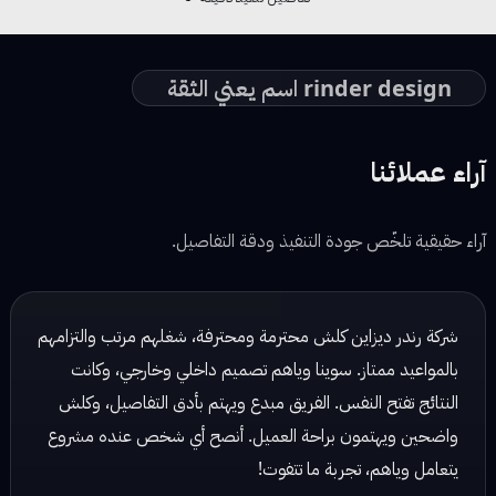
rinder design اسم يعني الثقة
آراء عملائنا
آراء حقيقية تلخّص جودة التنفيذ ودقة التفاصيل.
شركة رندر ديزاين شغلهم مرتب وكلش احترافي، يهتمون بالتفاصيل
ويسلمون الشغل بالوقت المحدد. تعاملهم راقي والنتائج دائماً
ممتازة!
نور محمد — مصممة ديكور
☆ ☆ ☆ ☆ ☆