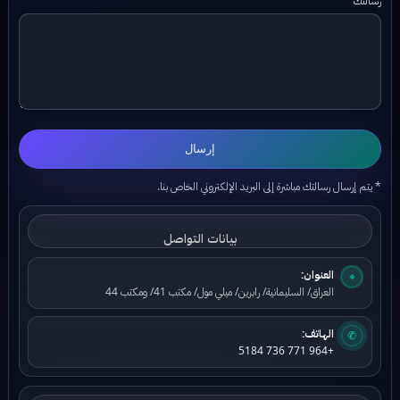
إرسال
* يتم إرسال رسالتك مباشرة إلى البريد الإلكتروني الخاص بنا.
بيانات التواصل
العنوان:
⌖
العراق/ السليمانية/ رابرين/ ميلي مول/ مكتب 41/ ومكتب 44
الهاتف:
✆
+964 771 736 5184
بيانات البريد