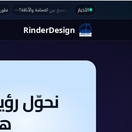
الأخبار
ين للأعمال الهندسية: تغيير وجه السليمانية
كيف تصمم فيلا كلاسيكية في ا
RinderDesign
نحوّل رؤ
هن