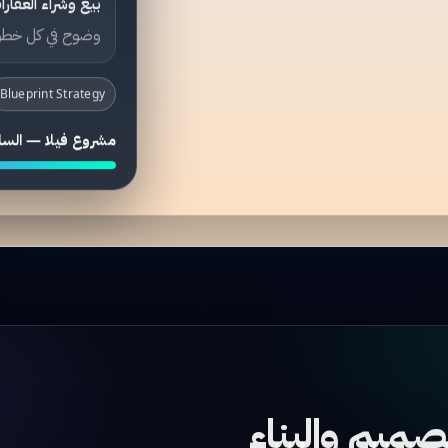
بيع وشراء العقارا
وضوح في كل خطو
Blueprint Strategy
مشروع فيلا — السل
صميم والبناء