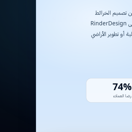
بدءًا من تصميم الخرائط
الهندسية المتطورة إلى تنفيذ الأعمال الإنشائية والمقاولات العامة بأعلى المعايير. تسعى RinderDesign
ة أو تطوير الأراضي
98%
رضا العملاء