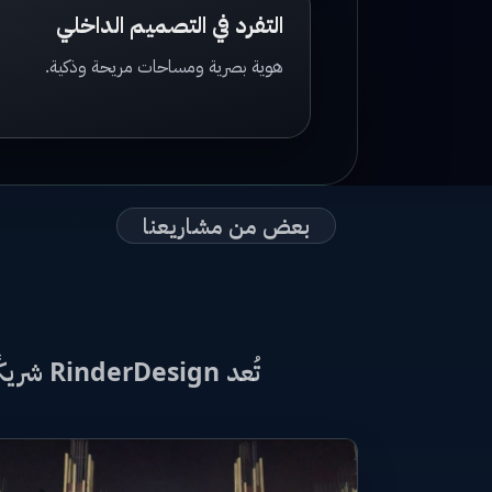
التفرد في التصميم الداخلي
هوية بصرية ومساحات مريحة وذكية.
بعض من مشاريعنا
تُعد RinderDesign شريكًا موثوقًا لكل من يبحث عن الابتكار والجودة في مجال الهندسة والبناء في العراق.