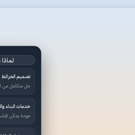
لماذا RinderDesign؟
تصميم الخرائط وا
حل متكامل من ال
خدمات البناء وا
جودة يمكن قياسها