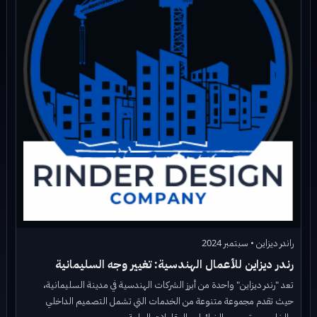
راندر ديزاين • سبتمبر 2024
رندر ديزاين للأعمال الهندسية: تغيير وجه السليمانية
تعد "رندر ديزاين" واحدة من أبرز الشركات الهندسية في مدينة السليمانية،
حيث تقدم مجموعة متنوعة من الخدمات التي تشمل التصميم الداخلي