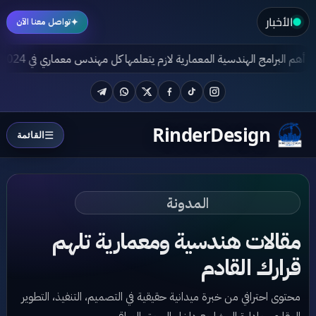
الأخبار
✦
تواصل معنا الآن
الخارجي
أهم البرامج الهندسية المعمارية لازم يتعلمها كل مهندس معماري في
Telegram
WhatsApp
Twitter
Facebook
TikTok
Instagram
RinderDesign
☰
القائمة
المدونة
مقالات هندسية ومعمارية تلهم
قرارك القادم
محتوى احترافي من خبرة ميدانية حقيقية في التصميم، التنفيذ، التطوير