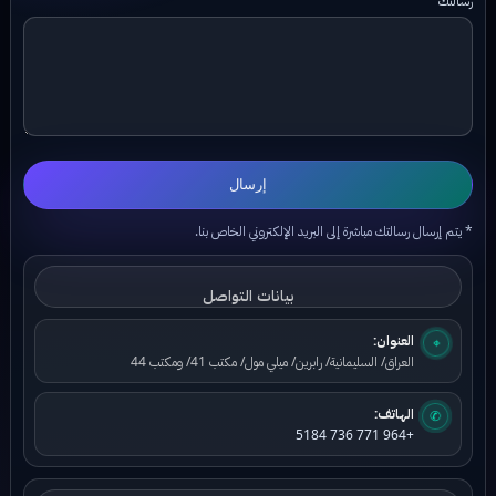
إرسال
* يتم إرسال رسالتك مباشرة إلى البريد الإلكتروني الخاص بنا.
بيانات التواصل
العنوان:
⌖
العراق/ السليمانية/ رابرين/ ميلي مول/ مكتب 41/ ومكتب 44
الهاتف:
✆
+964 771 736 5184
بيانات البريد