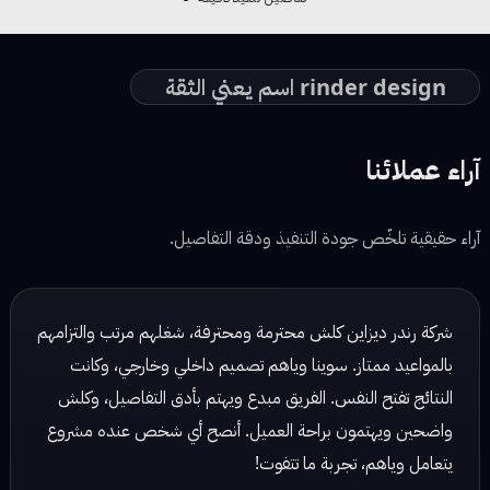
rinder design اسم يعني الثقة
آراء عملائنا
آراء حقيقية تلخّص جودة التنفيذ ودقة التفاصيل.
شركة رندر ديزاين شغلهم مرتب وكلش احترافي، يهتمون بالتفاصيل
ويسلمون الشغل بالوقت المحدد. تعاملهم راقي والنتائج دائماً
ممتازة!
نور محمد — مصممة ديكور
☆ ☆ ☆ ☆ ☆