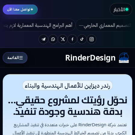
الأخبار
✦
تواصل معنا الآن
عراق تجمع بين الفخامة والأناقة؟
تطور التصميم المعماري الخارجي
Telegram
WhatsApp
Twitter
Facebook
TikTok
Instagram
RinderDesign
☰
القائمة
رندر ديزاين للأعمال الهندسية والبناء
نحوّل رؤيتك لمشروع حقيقي…
بدقة هندسية وجودة تنفيذ.
تعتمد شركة RinderDesign على خبرات متعددة في تنفيذ المشاريع
الكبرى، بدءًا من تصميم الخرائط الهندسية المتطورة إلى تنفيذ الأعمال