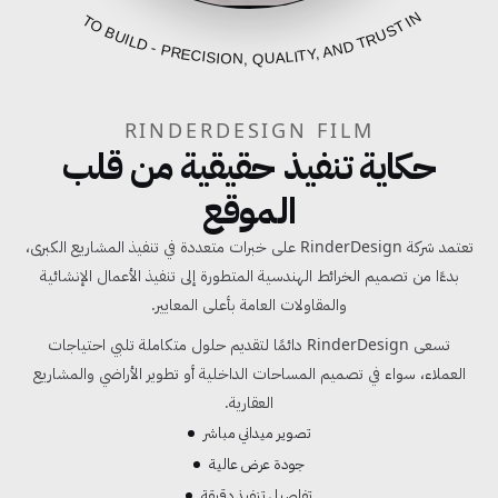
FROM BLUEPRINT TO BUILD - PRECISION, QUALITY, AND TRUST IN EVERY PROJECT
RINDERDESIGN FILM
حكاية تنفيذ حقيقية من قلب
الموقع
تعتمد شركة RinderDesign على خبرات متعددة في تنفيذ المشاريع الكبرى،
بدءًا من تصميم الخرائط الهندسية المتطورة إلى تنفيذ الأعمال الإنشائية
والمقاولات العامة بأعلى المعايير.
تسعى RinderDesign دائمًا لتقديم حلول متكاملة تلبي احتياجات
العملاء، سواء في تصميم المساحات الداخلية أو تطوير الأراضي والمشاريع
العقارية.
تصوير ميداني مباشر
جودة عرض عالية
تفاصيل تنفيذ دقيقة