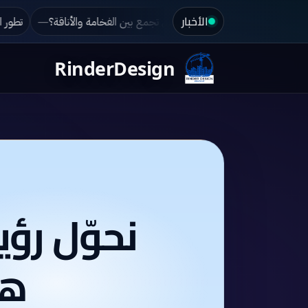
الأخبار
ين للأعمال الهندسية: تغيير وجه السليمانية
كيف تصمم فيلا كلاسيكية في ا
RinderDesign
نحوّل رؤ
هن