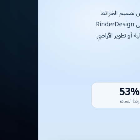
بدءًا من تصميم الخرائط
الهندسية المتطورة إلى تنفيذ الأعمال الإنشائية والمقاولات العامة بأعلى المعايير. تسعى RinderDesign
ة أو تطوير الأراضي
98%
رضا العملاء