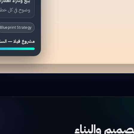
بيع وشراء العقارا
وضوح في كل خطو
Blueprint Strategy
مشروع فيلا — السل
صميم والبناء