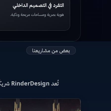
التفرد في التصميم الداخلي
هوية بصرية ومساحات مريحة وذكية.
بعض من مشاريعنا
تُعد RinderDesign شريكًا موثوقًا لكل من يبحث عن الابتكار والجودة في مجال الهندسة والبناء في العراق.