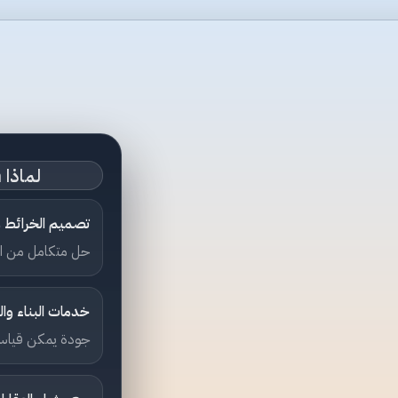
لماذا RinderDesign؟
تصميم الخرائط وا
حل متكامل من ال
خدمات البناء وا
جودة يمكن قياسها